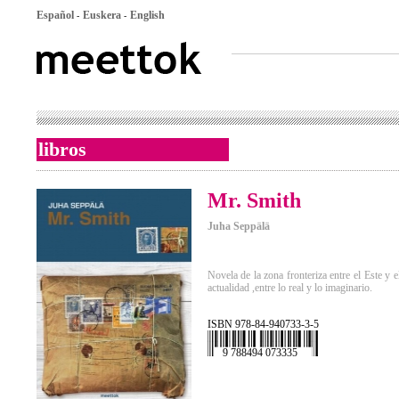
Español
Euskera
English
-
-
libros
Mr. Smith
Juha Seppälä
Novela de la zona fronteriza entre el Este y e
actualidad ,entre lo real y lo imaginario.
ISBN 978-84-940733-3-5
9 788494 073335